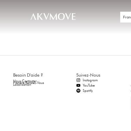
Fran
Besoin D'aide ?
Suivez-Nous
Instagram
Nous Contacter
Prendre Rendez-Vous
Localisation
YouTube
Spotify